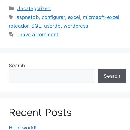
Categories
Uncategorized
Tags
aspnetdb
,
configurar
,
excel
,
microsoft-excel
,
roteador
,
SQL
,
userdb
,
wordpress
Leave a comment
Search
Search
Recent Posts
Hello world!