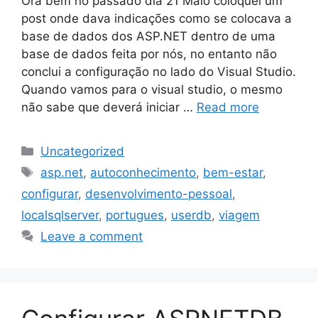
Ora bem no passado dia 21 Maio coloquei um
post onde dava indicações como se colocava a
base de dados dos ASP.NET dentro de uma
base de dados feita por nós, no entanto não
conclui a configuração no lado do Visual Studio.
Quando vamos para o visual studio, o mesmo
não sabe que deverá iniciar …
Read more
Categories
Uncategorized
Tags
asp.net
,
autoconhecimento
,
bem-estar
,
configurar
,
desenvolvimento-pessoal
,
localsqlserver
,
portugues
,
userdb
,
viagem
Leave a comment