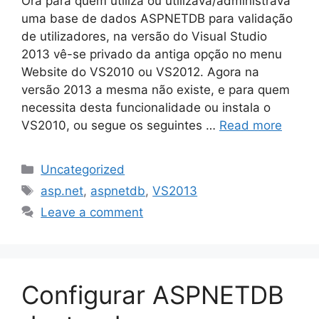
Ora para quem utiliza ou utilizava/administrava
uma base de dados ASPNETDB para validação
de utilizadores, na versão do Visual Studio
2013 vê-se privado da antiga opção no menu
Website do VS2010 ou VS2012. Agora na
versão 2013 a mesma não existe, e para quem
necessita desta funcionalidade ou instala o
VS2010, ou segue os seguintes …
Read more
Categories
Uncategorized
Tags
asp.net
,
aspnetdb
,
VS2013
Leave a comment
Configurar ASPNETDB