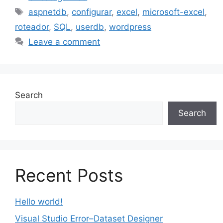
Tags
aspnetdb
,
configurar
,
excel
,
microsoft-excel
,
roteador
,
SQL
,
userdb
,
wordpress
Leave a comment
Search
Search
Recent Posts
Hello world!
Visual Studio Error–Dataset Designer