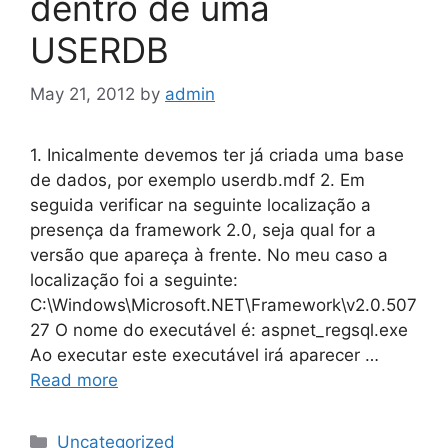
dentro de uma
USERDB
May 21, 2012
by
admin
1. Inicalmente devemos ter já criada uma base
de dados, por exemplo userdb.mdf 2. Em
seguida verificar na seguinte localização a
presença da framework 2.0, seja qual for a
versão que apareça à frente. No meu caso a
localização foi a seguinte:
C:\Windows\Microsoft.NET\Framework\v2.0.507
27 O nome do executável é: aspnet_regsql.exe
Ao executar este executável irá aparecer …
Read more
Categories
Uncategorized