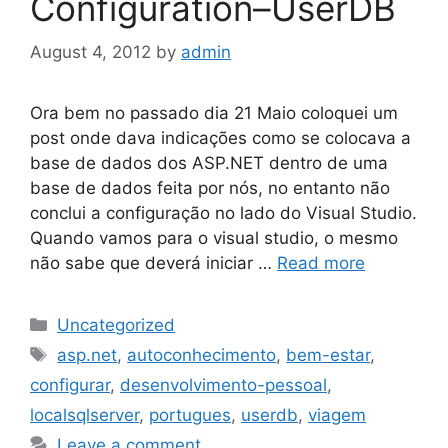
Configuration–UserDB
August 4, 2012
by
admin
Ora bem no passado dia 21 Maio coloquei um
post onde dava indicações como se colocava a
base de dados dos ASP.NET dentro de uma
base de dados feita por nós, no entanto não
conclui a configuração no lado do Visual Studio.
Quando vamos para o visual studio, o mesmo
não sabe que deverá iniciar …
Read more
Categories
Uncategorized
Tags
asp.net
,
autoconhecimento
,
bem-estar
,
configurar
,
desenvolvimento-pessoal
,
localsqlserver
,
portugues
,
userdb
,
viagem
Leave a comment