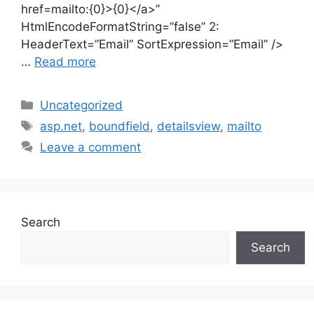
href=mailto:{0}>{0}</a>”
HtmlEncodeFormatString=”false” 2:
HeaderText=”Email” SortExpression=”Email” />
…
Read more
Categories
Uncategorized
Tags
asp.net
,
boundfield
,
detailsview
,
mailto
Leave a comment
Search
Search