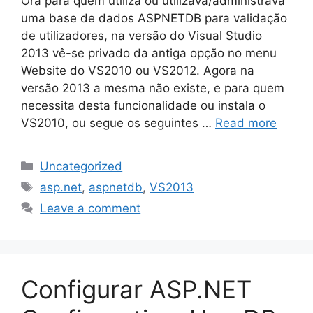
Ora para quem utiliza ou utilizava/administrava
uma base de dados ASPNETDB para validação
de utilizadores, na versão do Visual Studio
2013 vê-se privado da antiga opção no menu
Website do VS2010 ou VS2012. Agora na
versão 2013 a mesma não existe, e para quem
necessita desta funcionalidade ou instala o
VS2010, ou segue os seguintes …
Read more
Categories
Uncategorized
Tags
asp.net
,
aspnetdb
,
VS2013
Leave a comment
Configurar ASP.NET