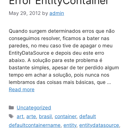
Error EntityContainer
May 29, 2012
by
admin
Quando surgem determinados erros que não
conseguimos resolver, ficamos a bater nas
paredes, no meu caso tive de apagar o meu
EntityDataSource e depois deu este erro
abaixo. A solução para este problema é
bastante simples, apesar de ter perdido algum
tempo em achar a solução, pois nunca nos
lembramos das coisas mais básicas, que …
Read more
Categories
Uncategorized
Tags
art
,
arte
,
brasil
,
container
,
default
defaultcontainername
,
entity
,
entitydatasource
,