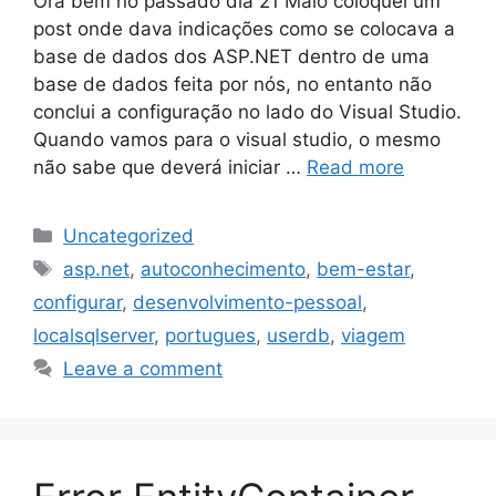
Ora bem no passado dia 21 Maio coloquei um
post onde dava indicações como se colocava a
base de dados dos ASP.NET dentro de uma
base de dados feita por nós, no entanto não
conclui a configuração no lado do Visual Studio.
Quando vamos para o visual studio, o mesmo
não sabe que deverá iniciar …
Read more
Categories
Uncategorized
Tags
asp.net
,
autoconhecimento
,
bem-estar
,
configurar
,
desenvolvimento-pessoal
,
localsqlserver
,
portugues
,
userdb
,
viagem
Leave a comment