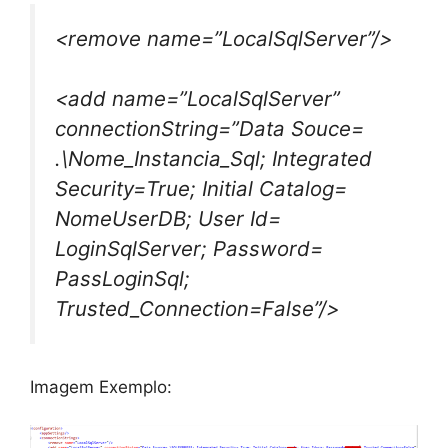
<remove name=”LocalSqlServer”/>
<add name=”LocalSqlServer”
connectionString=”Data Souce=
.\Nome_Instancia_Sql; Integrated
Security=True; Initial Catalog=
NomeUserDB; User Id=
LoginSqlServer; Password=
PassLoginSql;
Trusted_Connection=False”/>
Imagem Exemplo: