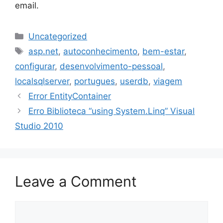
email.
Categories
Uncategorized
Tags
asp.net
,
autoconhecimento
,
bem-estar
,
configurar
,
desenvolvimento-pessoal
,
localsqlserver
,
portugues
,
userdb
,
viagem
Error EntityContainer
Erro Biblioteca “using System.Linq” Visual
Studio 2010
Leave a Comment
Comment