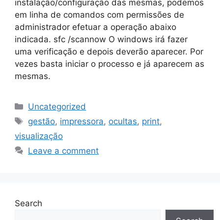
instalação/configuração das mesmas, podemos
em linha de comandos com permissões de
administrador efetuar a operação abaixo
indicada. sfc /scannow O windows irá fazer
uma verificação e depois deverão aparecer. Por
vezes basta iniciar o processo e já aparecem as
mesmas.
Categories
Uncategorized
Tags
gestão
,
impressora
,
ocultas
,
print
,
visualização
Leave a comment
Search