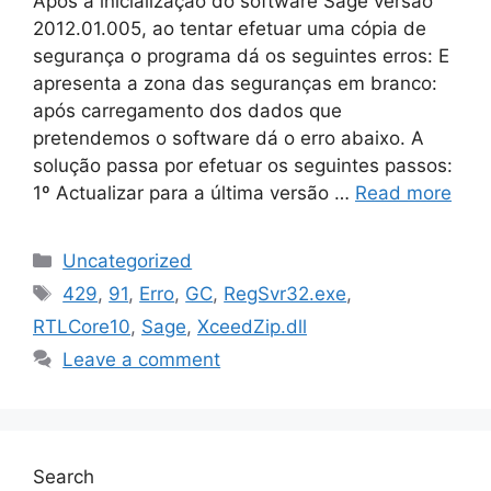
Após a inicialização do software Sage versão
2012.01.005, ao tentar efetuar uma cópia de
segurança o programa dá os seguintes erros: E
apresenta a zona das seguranças em branco:
após carregamento dos dados que
pretendemos o software dá o erro abaixo. A
solução passa por efetuar os seguintes passos:
1º Actualizar para a última versão …
Read more
Categories
Uncategorized
Tags
429
,
91
,
Erro
,
GC
,
RegSvr32.exe
,
RTLCore10
,
Sage
,
XceedZip.dll
Leave a comment
Search