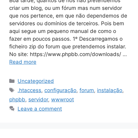
Boa tarde, quantos de nós não pretendemos
criar um blog, ou um fórum mas num servidor
que nos pertence, em que não dependemos de
servidores ou domínios de terceiros. Pois bem
aqui segue um pequeno manual de como o
fazer em poucos passos. 1º Descarregamos o
ficheiro zip do forum que pretendemos instalar.
No site: https://www.phpbb.com/downloads/ …
Read more
Categories
Uncategorized
Tags
.htaccess
,
configuração
,
forum
,
instalação
,
phpbb
,
servidor
,
wwwroot
Leave a comment