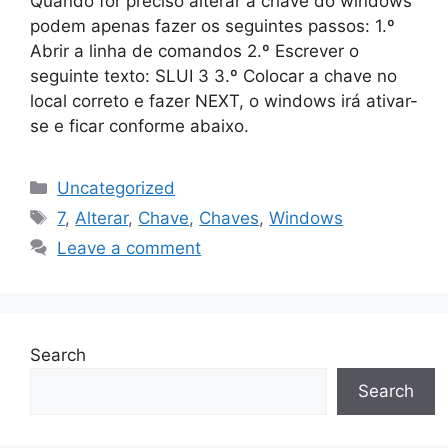
Quando for preciso alterar a chave do windows
podem apenas fazer os seguintes passos: 1.º
Abrir a linha de comandos 2.º Escrever o
seguinte texto: SLUI 3 3.º Colocar a chave no
local correto e fazer NEXT, o windows irá ativar-
se e ficar conforme abaixo.
Categories
Uncategorized
Tags
7
,
Alterar
,
Chave
,
Chaves
,
Windows
Leave a comment
Search
Search