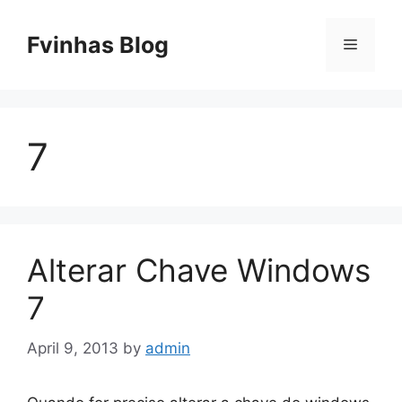
Skip
to
Fvinhas Blog
Menu
content
7
Alterar Chave Windows
7
April 9, 2013
by
admin