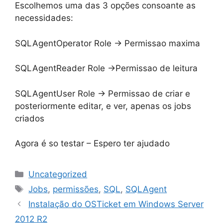
Escolhemos uma das 3 opções consoante as
necessidades:
SQLAgentOperator Role -> Permissao maxima
SQLAgentReader Role ->Permissao de leitura
SQLAgentUser Role -> Permissao de criar e
posteriormente editar, e ver, apenas os jobs
criados
Agora é so testar – Espero ter ajudado
Categories
Uncategorized
Tags
Jobs
,
permissões
,
SQL
,
SQLAgent
Instalação do OSTicket em Windows Server
2012 R2